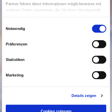
Partner führen diese Informationen möglicherweise mit
weiteren Daten zusammen, die Sie ihnen bereitgestellt
haben oder die sie im Rahmen Ihrer Nutzung der Dienste
gesammelt haben.
Einwilligungsauswahl
Datenschutzerklärung
|
Impressum
Notwendig
Präferenzen
Statistiken
Marketing
Details zeigen
Cookies zulassen